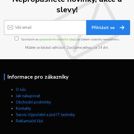
slevy!
Přihlásit se
Souhlasím se
zpracováním osobních údajů
za účelem rozesílky newsletteru.
Můžete se kdykoli odhlásit. Zasíláme jednou za 14 dní.
Informace pro zákazníky
O nás
Jak nakupovat
Obchodní podmínky
Kontakty
Servis Výpočetní a jiné IT techniky
Reklamační řád