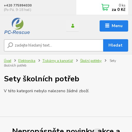
0
ks
+420 775994030
za
0 Kč
(Po-Pá, 9-18 hod.)
Menu
Hledat
Úvod
Elektronika
Tiskárny a kancelář
Školní potřeby
Sety
školních potřeb
Sety školních potřeb
V této kategorii nebylo nalezeno žádné zboží.
Nepropásněte novinky, akce a