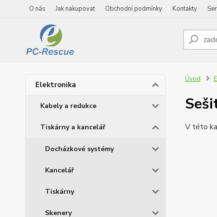
O nás
Jak nakupovat
Obchodní podmínky
Kontakty
Ser
Úvod
E
Elektronika
Seši
Kabely a redukce
V této ka
Tiskárny a kancelář
Docházkové systémy
Kancelář
Tiskárny
Skenery