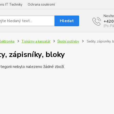
vis IT Techniky
Ochrana soukromí
Nevíte
Hledat
+420
(Po-Pá
lektronika
Tiskárny a kancelář
Školní potřeby
Sešity, zápisníky, 
ty, zápisníky, bloky
tegorii nebylo nalezeno žádné zboží.