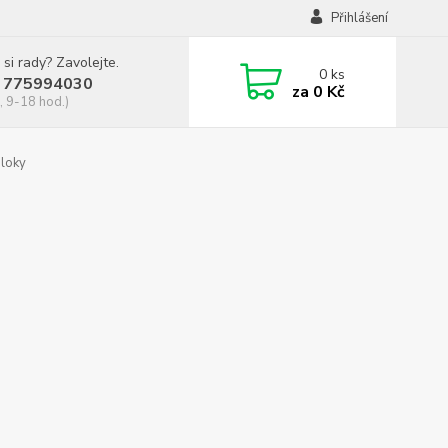
Přihlášení
 si rady? Zavolejte.
0
ks
 775994030
za
0 Kč
, 9-18 hod.)
bloky