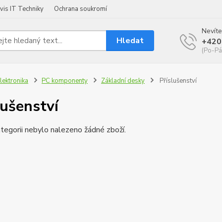
vis IT Techniky
Ochrana soukromí
Nevíte
Hledat
+420
(Po-Pá
lektronika
PC komponenty
Základní desky
Příslušenství
lušenství
tegorii nebylo nalezeno žádné zboží.