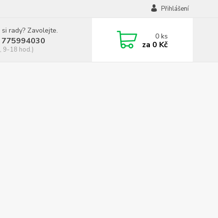
Přihlášení
 si rady? Zavolejte.
0
ks
 775994030
za
0 Kč
, 9-18 hod.)