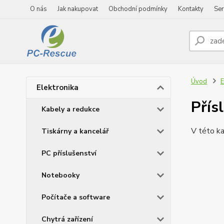
O nás
Jak nakupovat
Obchodní podmínky
Kontakty
Ser
Úvod
E
Elektronika
Přís
Kabely a redukce
V této ka
Tiskárny a kancelář
PC příslušenství
Notebooky
Počítače a software
Chytrá zařízení