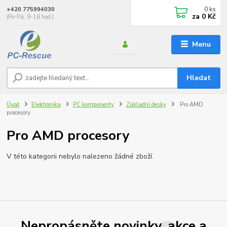
0
ks
+420 775994030
za
0 Kč
(Po-Pá, 9-18 hod.)
Menu
Hledat
Úvod
Elektronika
PC komponenty
Základní desky
Pro AMD
procesory
Pro AMD procesory
V této kategorii nebylo nalezeno žádné zboží.
Nepropásněte novinky, akce a