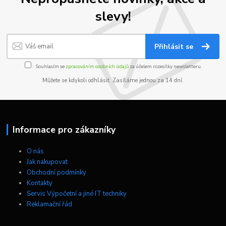
slevy!
Přihlásit se
Souhlasím se
zpracováním osobních údajů
za účelem rozesílky newsletteru.
Můžete se kdykoli odhlásit. Zasíláme jednou za 14 dní.
Informace pro zákazníky
O nás
Jak nakupovat
Obchodní podmínky
Kontakty
Servis Výpočetní a jiné IT techniky
Reklamační řád