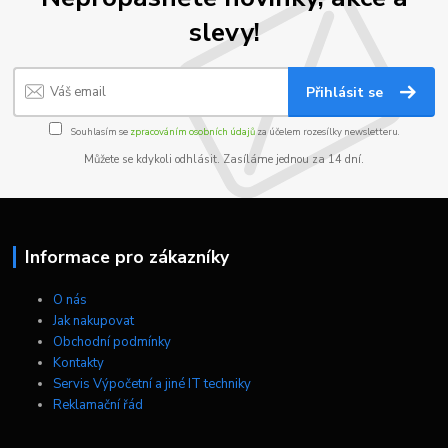
slevy!
Přihlásit se
Souhlasím se
zpracováním osobních údajů
za účelem rozesílky newsletteru.
Můžete se kdykoli odhlásit. Zasíláme jednou za 14 dní.
Informace pro zákazníky
O nás
Jak nakupovat
Obchodní podmínky
Kontakty
Servis Výpočetní a jiné IT techniky
Reklamační řád