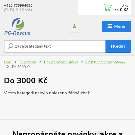
0
ks
+420 775994030
za
0 Kč
(Po-Pá, 9-18 hod.)
Menu
Hledat
Úvod
Elektronika
Tipy na vánoční dárky
Pro kuchaře a hospodyňky
Do 3000 Kč
Do 3000 Kč
V této kategorii nebylo nalezeno žádné zboží.
Nepropásněte novinky, akce a