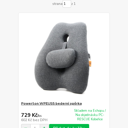
strana
z 1
Powerton WPEUS5 bederní opěrka
Skladem na Eshopu /
729 Kč
Na objednávku PC-
/
ks
RESCUE Kobeřice
602 Kč
bez DPH