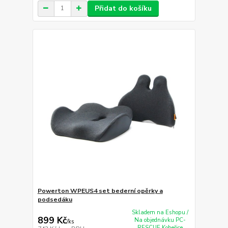
Přidat do košíku
Powerton WPEUS4 set bederní opěrky a
podsedáku
Skladem na Eshopu /
899 Kč
Na objednávku PC-
/
ks
RESCUE Kobeřice