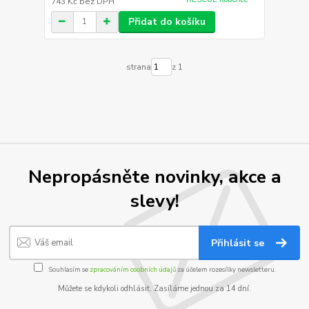
743 Kč
bez DPH
Přidat do košíku
strana
z 1
Nepropásněte novinky, akce a
slevy!
Přihlásit se
Souhlasím se
zpracováním osobních údajů
za účelem rozesílky newsletteru.
Můžete se kdykoli odhlásit. Zasíláme jednou za 14 dní.