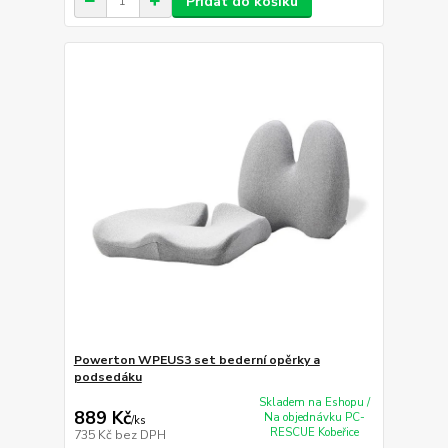
Přidat do košíku
Powerton WPEUS3 set bederní opěrky a
podsedáku
Skladem na Eshopu /
889 Kč
Na objednávku PC-
/
ks
RESCUE Kobeřice
735 Kč
bez DPH