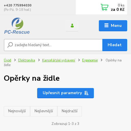
0
ks
+420 775994030
za
0 Kč
(Po-Pá, 9-18 hod.)
Menu
Hledat
Úvod
Elektronika
Kancelářské vybavení
Ergonomie
Opěrky na
židle
Opěrky na židle
Upřesnit parametry
Nejnovější
Nejlevnější
Nejdražší
Zobrazuji 1-3 z 3