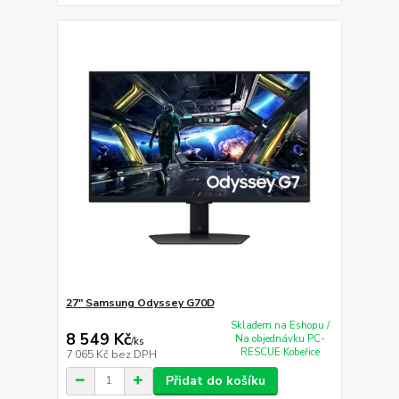
27" Samsung Odyssey G70D
Skladem na Eshopu /
8 549 Kč
Na objednávku PC-
/
ks
RESCUE Kobeřice
7 065 Kč
bez DPH
Přidat do košíku