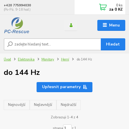
0
ks
+420 775994030
za
0 Kč
(Po-Pá, 9-18 hod.)
Menu
Hledat
Úvod
Elektronika
Monitory
Herní
do 144 Hz
do 144 Hz
Upřesnit parametry
Nejnovější
Nejlevnější
Nejdražší
Zobrazuji 1-4 z 4
strana
z 1