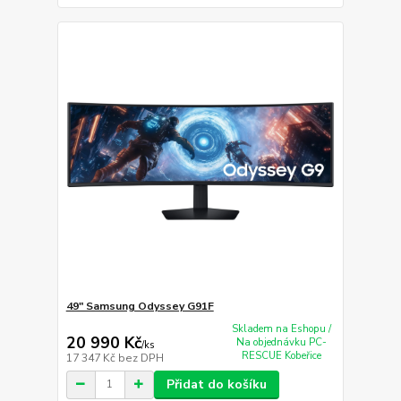
49" Samsung Odyssey G91F
Skladem na Eshopu /
20 990 Kč
Na objednávku PC-
/
ks
RESCUE Kobeřice
17 347 Kč
bez DPH
Přidat do košíku