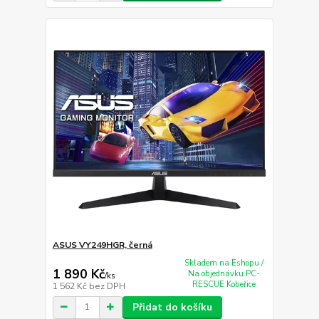
ASUS VY249HGR, černá
Skladem na Eshopu /
1 890 Kč
Na objednávku PC-
/
ks
RESCUE Kobeřice
1 562 Kč
bez DPH
Přidat do košíku