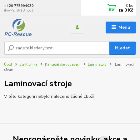
0
ks
+420 775994030
za
0 Kč
(Po-Pá, 9-18 hod.)
Menu
Hledat
Úvod
Elektronika
Kancelářské vybavení
Laminátory
Laminovací
stroje
Laminovací stroje
V této kategorii nebylo nalezeno žádné zboží.
Nepropásněte novinky, akce a