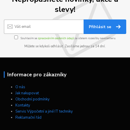
slevy!
Přihlásit se
Souhlasím se
zpracováním osobních údajů
za účelem rozesílky newsletteru.
Můžete se kdykoli odhlásit. Zasíláme jednou za 14 dní.
Informace pro zákazníky
O nás
Jak nakupovat
Obchodní podmínky
Kontakty
Servis Výpočetní a jiné IT techniky
Reklamační řád