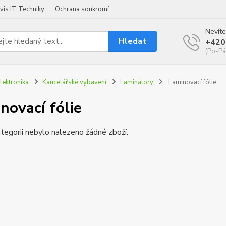
vis IT Techniky
Ochrana soukromí
Nevíte
Hledat
+420
(Po-Pá
lektronika
Kancelářské vybavení
Laminátory
Laminovací fólie
novací fólie
tegorii nebylo nalezeno žádné zboží.