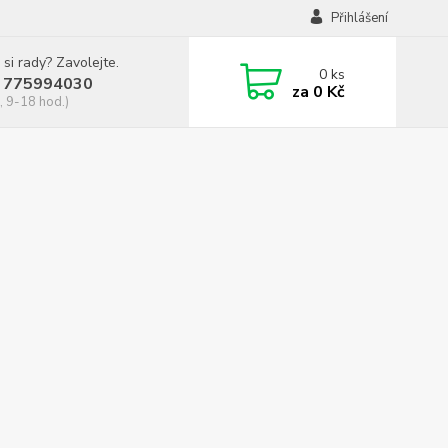
Přihlášení
 si rady? Zavolejte.
0
ks
 775994030
za
0 Kč
, 9-18 hod.)