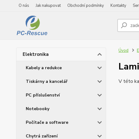
O nás
Jak nakupovat
Obchodní podmínky
Kontakty
Ser
Úvod
E
Elektronika
Lami
Kabely a redukce
V této ka
Tiskárny a kancelář
PC příslušenství
Notebooky
Počítače a software
Chytrá zařízení