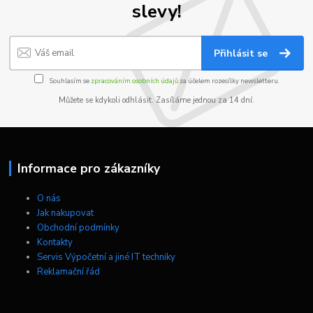
slevy!
Přihlásit se
Souhlasím se
zpracováním osobních údajů
za účelem rozesílky newsletteru.
Můžete se kdykoli odhlásit. Zasíláme jednou za 14 dní.
Informace pro zákazníky
O nás
Jak nakupovat
Obchodní podmínky
Kontakty
Servis Výpočetní a jiné IT techniky
Reklamační řád