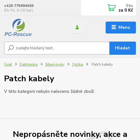
0
ks
+420 775994030
za
0 Kč
(Po-Pá, 9-18 hod.)
Menu
Hledat
Úvod
Elektronika
Síťové prvky
Optika
Patch kabely
Patch kabely
V této kategorii nebylo nalezeno žádné zboží.
Nepropásněte novinky, akce a