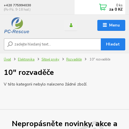
0
ks
+420 775994030
za
0 Kč
(Po-Pá, 9-18 hod.)
Menu
Hledat
Úvod
Elektronika
Síťové prvky
Rozvaděče
10" rozvaděče
10" rozvaděče
V této kategorii nebylo nalezeno žádné zboží.
Nepropásněte novinky, akce a