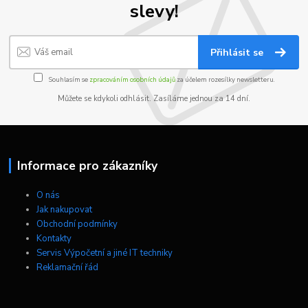
slevy!
Přihlásit se
Souhlasím se
zpracováním osobních údajů
za účelem rozesílky newsletteru.
Můžete se kdykoli odhlásit. Zasíláme jednou za 14 dní.
Informace pro zákazníky
O nás
Jak nakupovat
Obchodní podmínky
Kontakty
Servis Výpočetní a jiné IT techniky
Reklamační řád