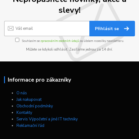
slevy!
Přihlásit se
Souhlasím se
zpracováním osobních údajů
za účelem rozesílky newsletteru.
Můžete se kdykoli odhlásit. Zasíláme jednou za 14 dní.
Informace pro zákazníky
O nás
Jak nakupovat
Obchodní podmínky
Kontakty
Servis Výpočetní a jiné IT techniky
Reklamační řád