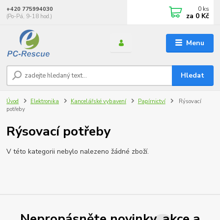
0
ks
+420 775994030
za
0 Kč
(Po-Pá, 9-18 hod.)
Menu
Hledat
Úvod
Elektronika
Kancelářské vybavení
Papírnictví
Rýsovací
potřeby
Rýsovací potřeby
V této kategorii nebylo nalezeno žádné zboží.
Nepropásněte novinky, akce a