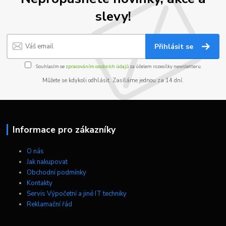
slevy!
Přihlásit se
Souhlasím se
zpracováním osobních údajů
za účelem rozesílky newsletteru.
Můžete se kdykoli odhlásit. Zasíláme jednou za 14 dní.
Informace pro zákazníky
O nás
Jak nakupovat
Obchodní podmínky
Kontakty
Servis Výpočetní a jiné IT techniky
Reklamační řád