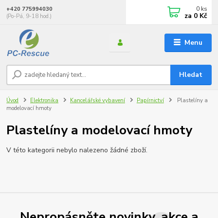
0
ks
+420 775994030
za
0 Kč
(Po-Pá, 9-18 hod.)
Menu
Hledat
Úvod
Elektronika
Kancelářské vybavení
Papírnictví
Plastelíny a
modelovací hmoty
Plastelíny a modelovací hmoty
V této kategorii nebylo nalezeno žádné zboží.
Nepropásněte novinky, akce a