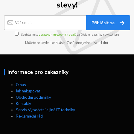
slevy!
Přihlásit se
Souhlasím se
zpracováním osobních údajů
za účelem rozesílky newsletteru.
Můžete se kdykoli odhlásit. Zasíláme jednou za 14 dní.
Informace pro zákazníky
O nás
Jak nakupovat
Obchodní podmínky
Kontakty
Servis Výpočetní a jiné IT techniky
Reklamační řád