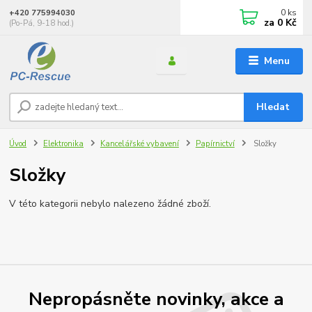
0
ks
+420 775994030
za
0 Kč
(Po-Pá, 9-18 hod.)
Menu
Hledat
Úvod
Elektronika
Kancelářské vybavení
Papírnictví
Složky
Složky
V této kategorii nebylo nalezeno žádné zboží.
Nepropásněte novinky, akce a