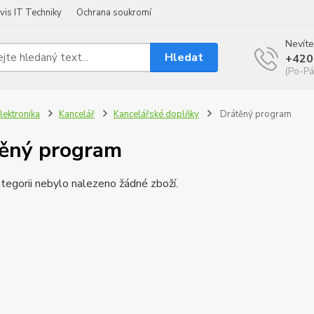
vis IT Techniky
Ochrana soukromí
Nevíte
Hledat
+420
(Po-Pá
lektronika
Kancelář
Kancelářské doplňky
Drátěný program
ěný program
tegorii nebylo nalezeno žádné zboží.