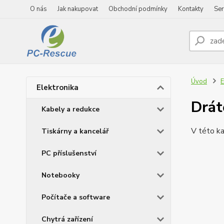
O nás
Jak nakupovat
Obchodní podmínky
Kontakty
Ser
Úvod
E
Elektronika
Drát
Kabely a redukce
V této ka
Tiskárny a kancelář
PC příslušenství
Notebooky
Počítače a software
Chytrá zařízení