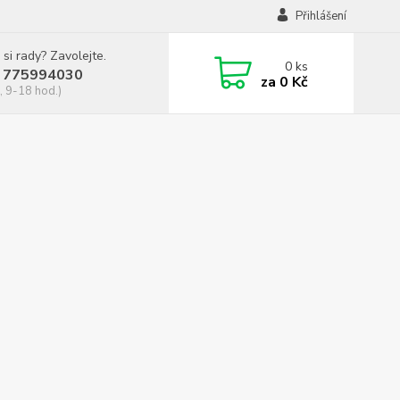
Přihlášení
 si rady? Zavolejte.
0
ks
 775994030
za
0 Kč
, 9-18 hod.)