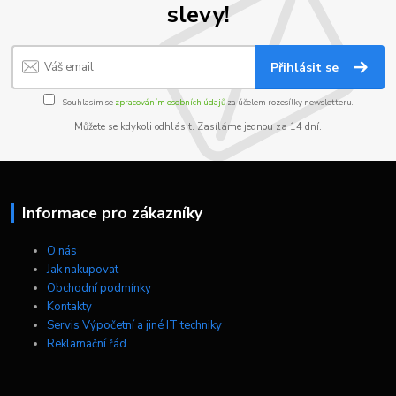
slevy!
Přihlásit se
Souhlasím se
zpracováním osobních údajů
za účelem rozesílky newsletteru.
Můžete se kdykoli odhlásit. Zasíláme jednou za 14 dní.
Informace pro zákazníky
O nás
Jak nakupovat
Obchodní podmínky
Kontakty
Servis Výpočetní a jiné IT techniky
Reklamační řád