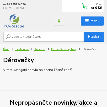
0
ks
+420 775994030
za
0 Kč
(Po-Pá, 9-18 hod.)
Menu
Hledat
Úvod
Elektronika
Kancelář
Kancelářské doplňky
Děrovačky
Děrovačky
V této kategorii nebylo nalezeno žádné zboží.
Nepropásněte novinky, akce a