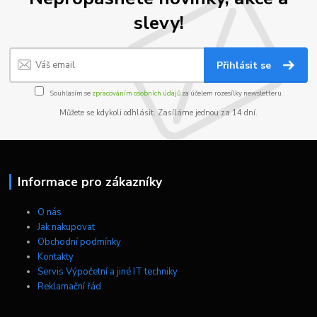
slevy!
Přihlásit se
Souhlasím se
zpracováním osobních údajů
za účelem rozesílky newsletteru.
Můžete se kdykoli odhlásit. Zasíláme jednou za 14 dní.
Informace pro zákazníky
O nás
Jak nakupovat
Obchodní podmínky
Kontakty
Servis Výpočetní a jiné IT techniky
Reklamační řád