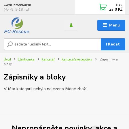
0
ks
+420 775994030
za
0 Kč
(Po-Pá, 9-18 hod.)
Menu
Hledat
Úvod
Elektronika
Kancelář
Kancelářské doplňky
Zápisníky a
bloky
Zápisníky a bloky
V této kategorii nebylo nalezeno žádné zboží.
Nepropásněte novinky, akce a