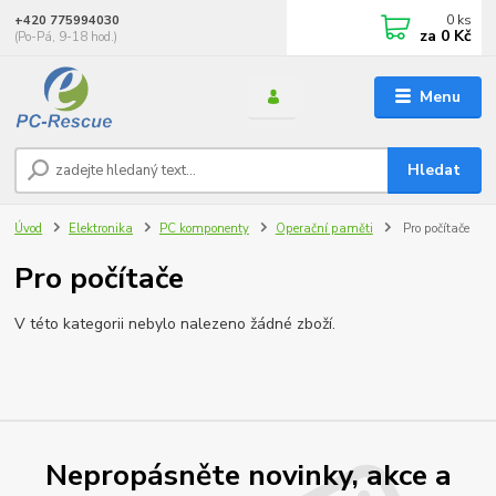
0
ks
+420 775994030
za
0 Kč
(Po-Pá, 9-18 hod.)
Menu
Hledat
Úvod
Elektronika
PC komponenty
Operační paměti
Pro počítače
Pro počítače
V této kategorii nebylo nalezeno žádné zboží.
Nepropásněte novinky, akce a