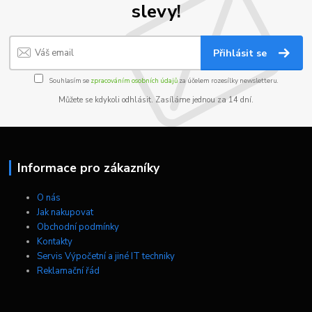
slevy!
Přihlásit se
Souhlasím se
zpracováním osobních údajů
za účelem rozesílky newsletteru.
Můžete se kdykoli odhlásit. Zasíláme jednou za 14 dní.
Informace pro zákazníky
O nás
Jak nakupovat
Obchodní podmínky
Kontakty
Servis Výpočetní a jiné IT techniky
Reklamační řád