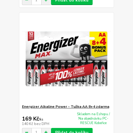
Přidat do košíku
Energizer Alkaline Power - Tužka AA 8+4 zdarma
Skladem na Eshopu /
169 Kč
Na objednávku PC-
/
ks
RESCUE Kobeřice
140 Kč
bez DPH
Přidat do košíku