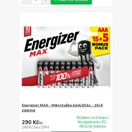
Energizer MAX - Mikrotužka AAA/20 ks - 15+5
zdarma
Skladem na Eshopu /
290 Kč
Na objednávku PC-
/
ks
RESCUE Kobeřice
240 Kč
bez DPH