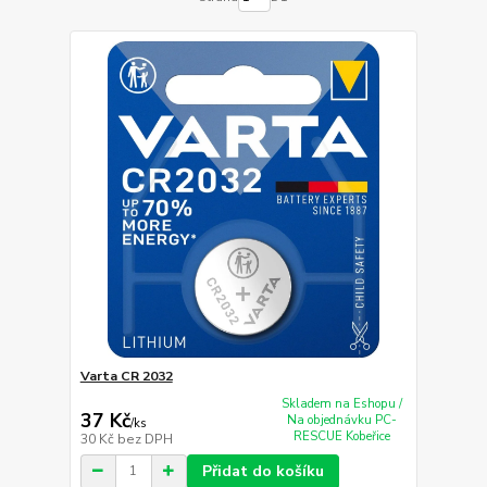
Varta CR 2032
Skladem na Eshopu /
37 Kč
Na objednávku PC-
/
ks
RESCUE Kobeřice
30 Kč
bez DPH
Přidat do košíku