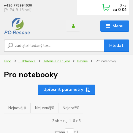
0
ks
+420 775994030
za
0 Kč
(Po-Pá, 9-18 hod.)
Menu
Hledat
Úvod
Elektronika
Baterie a nabíjení
Baterie
Pro notebooky
Pro notebooky
Upřesnit parametry
Nejnovější
Nejlevnější
Nejdražší
Zobrazuji 1-6 z 6
strana
z 1