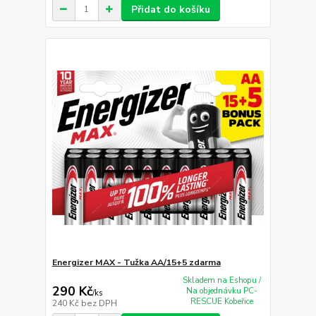
Přidat do košíku
Energizer MAX - Tužka AA/15+5 zdarma
Skladem na Eshopu /
290 Kč
Na objednávku PC-
/
ks
RESCUE Kobeřice
240 Kč
bez DPH