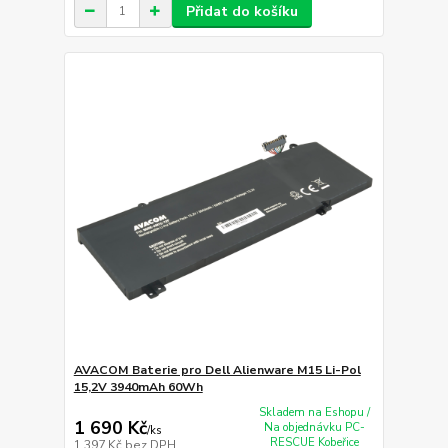
Přidat do košíku
AVACOM Baterie pro Dell Alienware M15 Li-Pol
15,2V 3940mAh 60Wh
Skladem na Eshopu /
1 690 Kč
Na objednávku PC-
/
ks
RESCUE Kobeřice
1 397 Kč
bez DPH