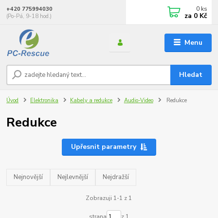
0
ks
+420 775994030
za
0 Kč
(Po-Pá, 9-18 hod.)
Menu
Hledat
Úvod
Elektronika
Kabely a redukce
Audio-Video
Redukce
Redukce
Upřesnit parametry
Nejnovější
Nejlevnější
Nejdražší
Zobrazuji 1-1 z 1
strana
z 1