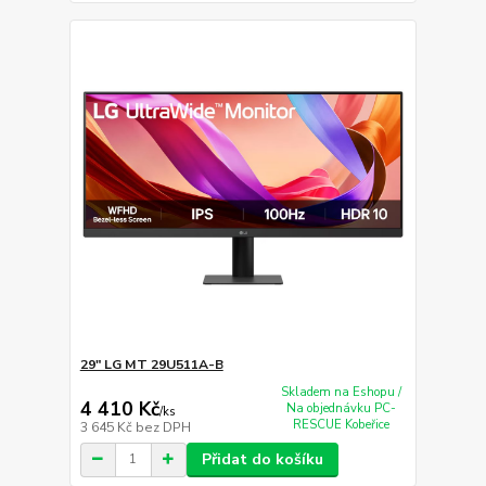
29" LG MT 29U511A-B
Skladem na Eshopu /
4 410 Kč
Na objednávku PC-
/
ks
RESCUE Kobeřice
3 645 Kč
bez DPH
Přidat do košíku