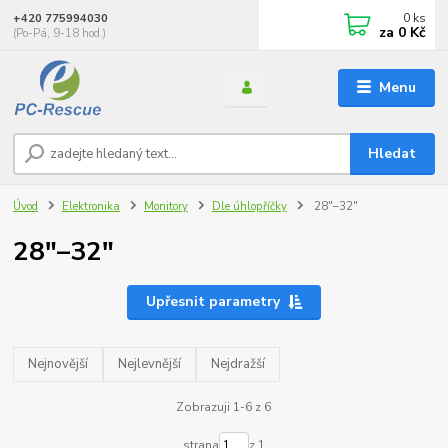
0
ks
+420 775994030
za
0 Kč
(Po-Pá, 9-18 hod.)
Menu
Hledat
Úvod
Elektronika
Monitory
Dle úhlopříčky
28"–32"
28"–32"
Upřesnit parametry
Nejnovější
Nejlevnější
Nejdražší
Zobrazuji 1-6 z 6
strana
z 1