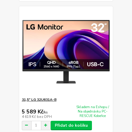
31,5" LG 32U631A-B
Skladem na Eshopu /
5 589 Kč
Na objednávku PC-
/
ks
RESCUE Kobeřice
4 619 Kč
bez DPH
Přidat do košíku