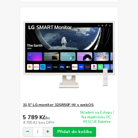
31,5" LG monitor 32SR50F-W s webOS
Skladem na Eshopu /
5 789 Kč
Na objednávku PC-
/
ks
RESCUE Kobeřice
4 785 Kč
bez DPH
Přidat do košíku