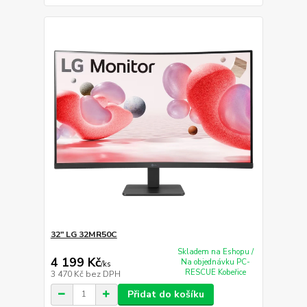
32" LG 32MR50C
Skladem na Eshopu /
4 199 Kč
Na objednávku PC-
/
ks
RESCUE Kobeřice
3 470 Kč
bez DPH
Přidat do košíku