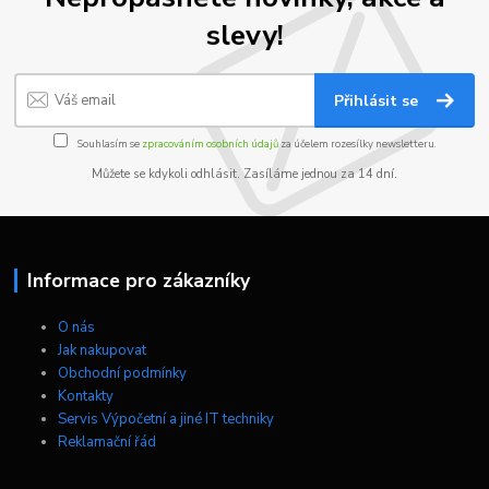
slevy!
Přihlásit se
Souhlasím se
zpracováním osobních údajů
za účelem rozesílky newsletteru.
Můžete se kdykoli odhlásit. Zasíláme jednou za 14 dní.
Informace pro zákazníky
O nás
Jak nakupovat
Obchodní podmínky
Kontakty
Servis Výpočetní a jiné IT techniky
Reklamační řád