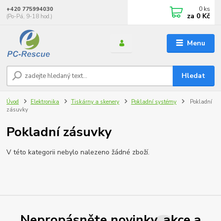
0
ks
+420 775994030
za
0 Kč
(Po-Pá, 9-18 hod.)
Menu
Hledat
Úvod
Elektronika
Tiskárny a skenery
Pokladní systémy
Pokladní
zásuvky
Pokladní zásuvky
V této kategorii nebylo nalezeno žádné zboží.
Nepropásněte novinky, akce a