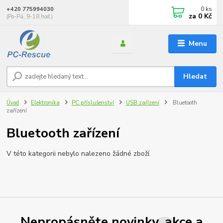
0
ks
+420 775994030
za
0 Kč
(Po-Pá, 9-18 hod.)
Menu
Hledat
Úvod
Elektronika
PC příslušenství
USB zařízení
Bluetooth
zařízení
Bluetooth zařízení
V této kategorii nebylo nalezeno žádné zboží.
Nepropásněte novinky, akce a