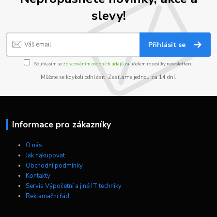
slevy!
Přihlásit se
Souhlasím se
zpracováním osobních údajů
za účelem rozesílky newsletteru.
Můžete se kdykoli odhlásit. Zasíláme jednou za 14 dní.
Informace pro zákazníky
O nás
Jak nakupovat
Obchodní podmínky
Kontakty
Servis Výpočetní a jiné IT techniky
Reklamační řád