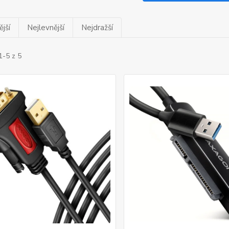
jší
Nejlevnější
Nejdražší
1-5 z 5