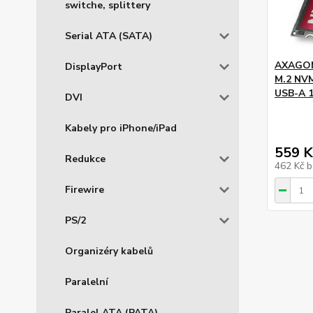
switche, splittery
Serial ATA (SATA)
AXAGON
DisplayPort
M.2 NVM
USB-A 
DVI
Kabely pro iPhone/iPad
559 K
Redukce
462 Kč
b
Firewire
PS/2
Organizéry kabelů
Paralelní
Paralel ATA (PATA)