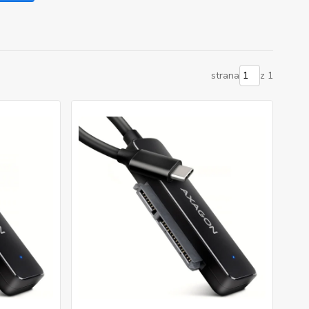
strana
z 1