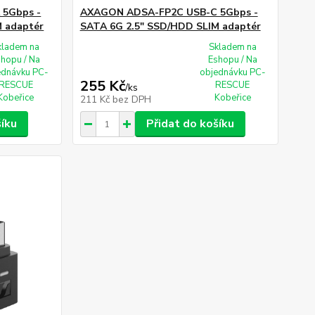
5Gbps -
AXAGON ADSA-FP2C USB-C 5Gbps -
 adaptér
SATA 6G 2.5" SSD/HDD SLIM adaptér
kladem na
Skladem na
shopu / Na
Eshopu / Na
ednávku PC-
objednávku PC-
255 Kč
RESCUE
RESCUE
/
ks
Kobeřice
Kobeřice
211 Kč
bez DPH
šíku
Přidat do košíku