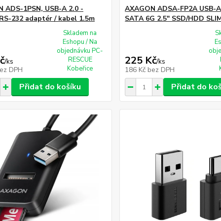
 ADS-1PSN, USB-A 2.0 -
AXAGON ADSA-FP2A USB-A 
 RS-232 adaptér / kabel 1.5m
SATA 6G 2.5" SSD/HDD SLIM
Skladem na
S
Eshopu / Na
E
objednávku PC-
obj
č
225 Kč
RESCUE
/
ks
/
ks
Kobeřice
ez DPH
186 Kč
bez DPH
Přidat do košíku
Přidat do ko