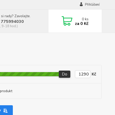
Přihlášení
 si rady? Zavolejte.
0
ks
 775994030
za
0 Kč
, 9-18 hod.)
Do
Kč
produkt
y