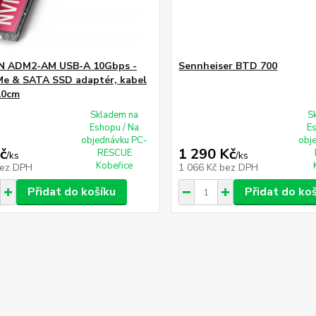
 ADM2-AM USB-A 10Gbps -
Sennheiser BTD 700
e & SATA SSD adaptér, kabel
10cm
Skladem na
S
Eshopu / Na
E
objednávku PC-
obj
č
1 290 Kč
RESCUE
/
ks
/
ks
Kobeřice
ez DPH
1 066 Kč
bez DPH
Přidat do košíku
Přidat do ko