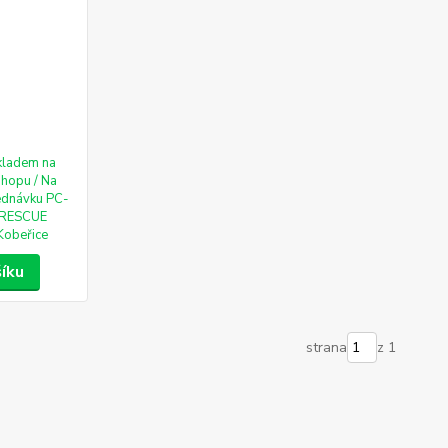
kladem na
shopu / Na
ednávku PC-
RESCUE
Kobeřice
šíku
strana
z 1