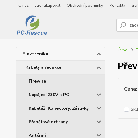
O nás
Jak nakupovat
Obchodní podmínky
Kontakty
Ser
Úvod
E
Elektronika
Přev
Kabely a redukce
Firewire
Cena:
Napájecí 230V k PC
Kabeláž, Konektory, Zásuvky
Skl
Přepěťové ochrany
Anténní