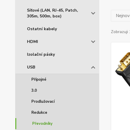
Síťové (LAN, RJ-45, Patch,
Nejnově
305m, 500m, box)
Ostatní kabely
Zobrazuji 
HDMI
Izolační pásky
USB
Přípojné
3.0
Prodlužovací
Redukce
Převodníky