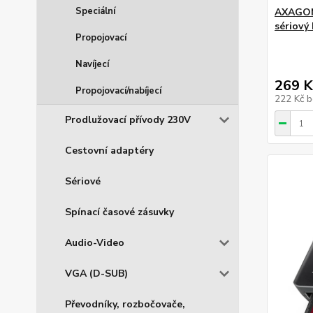
Speciální
AXAGON
sériový
Propojovací
Navíjecí
269 K
Propojovací/nabíjecí
222 Kč
b
Prodlužovací přívody 230V
Cestovní adaptéry
Sériové
Spínací časové zásuvky
Audio-Video
VGA (D-SUB)
Převodníky, rozbočovače,