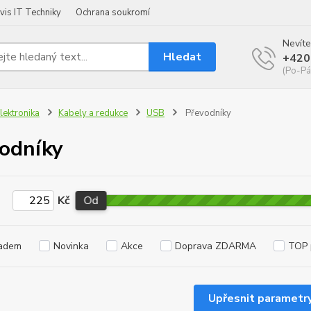
vis IT Techniky
Ochrana soukromí
Nevíte
Hledat
+420
(Po-Pá
lektronika
Kabely a redukce
USB
Převodníky
odníky
Kč
Od
adem
Novinka
Akce
Doprava ZDARMA
TOP 
Upřesnit parametr