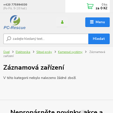
0
ks
+420 775994030
za
0 Kč
(Po-Pá, 9-18 hod.)
Menu
Hledat
Úvod
Elektronika
Síťové prvky
Kamerové systémy
Záznamová
zařízení
Záznamová zařízení
V této kategorii nebylo nalezeno žádné zboží.
Nepropásněte novinky, akce a