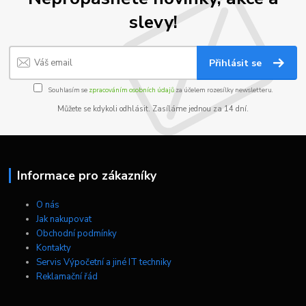
slevy!
Přihlásit se
Souhlasím se
zpracováním osobních údajů
za účelem rozesílky newsletteru.
Můžete se kdykoli odhlásit. Zasíláme jednou za 14 dní.
Informace pro zákazníky
O nás
Jak nakupovat
Obchodní podmínky
Kontakty
Servis Výpočetní a jiné IT techniky
Reklamační řád