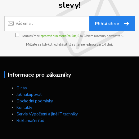
slevy!
Přihlásit se
Souhlasím se
zpracováním osobních údajů
za účelem rozesílky newsletteru.
Můžete se kdykoli odhlásit. Zasíláme jednou za 14 dní.
Informace pro zákazníky
O nás
Jak nakupovat
Obchodní podmínky
Kontakty
Servis Výpočetní a jiné IT techniky
Reklamační řád