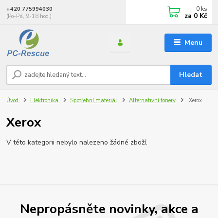
0
ks
+420 775994030
za
0 Kč
(Po-Pá, 9-18 hod.)
Menu
Hledat
Úvod
Elektronika
Spotřební materiál
Alternativní tonery
Xerox
Xerox
V této kategorii nebylo nalezeno žádné zboží.
Nepropásněte novinky, akce a