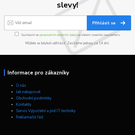
slevy!
Přihlásit se
Souhlasím se
zpracováním osobních údajů
za účelem rozesílky newsletteru.
Můžete se kdykoli odhlásit. Zasíláme jednou za 14 dní.
Informace pro zákazníky
O nás
Jak nakupovat
Obchodní podmínky
Kontakty
Servis Výpočetní a jiné IT techniky
Reklamační řád