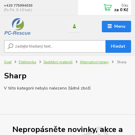
0
ks
+420 775994030
za
0 Kč
(Po-Pá, 9-18 hod.)
Menu
Hledat
Úvod
Elektronika
Spotřební materiál
Alternativní tonery
Sharp
Sharp
V této kategorii nebylo nalezeno žádné zboží.
Nepropásněte novinky, akce a