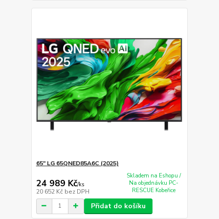
65" LG 65QNED85A6C (2025)
Skladem na Eshopu /
24 989 Kč
Na objednávku PC-
/
ks
RESCUE Kobeřice
20 652 Kč
bez DPH
Přidat do košíku