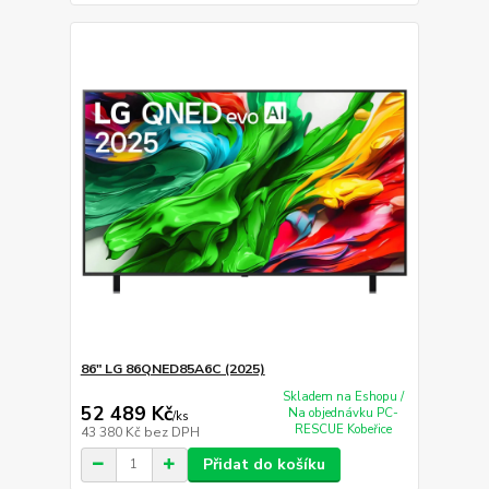
86" LG 86QNED85A6C (2025)
Skladem na Eshopu /
52 489 Kč
Na objednávku PC-
/
ks
RESCUE Kobeřice
43 380 Kč
bez DPH
Přidat do košíku