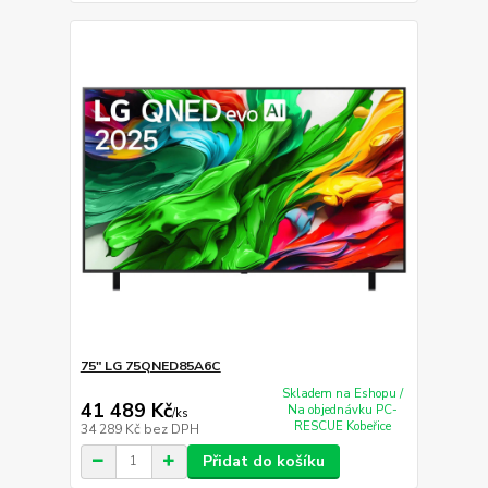
75" LG 75QNED85A6C
Skladem na Eshopu /
41 489 Kč
Na objednávku PC-
/
ks
RESCUE Kobeřice
34 289 Kč
bez DPH
Přidat do košíku