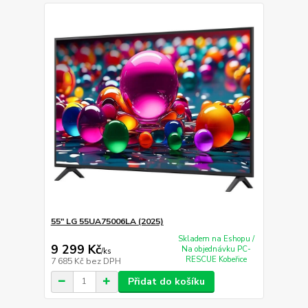
55" LG 55UA75006LA (2025)
Skladem na Eshopu /
9 299 Kč
Na objednávku PC-
/
ks
RESCUE Kobeřice
7 685 Kč
bez DPH
Přidat do košíku