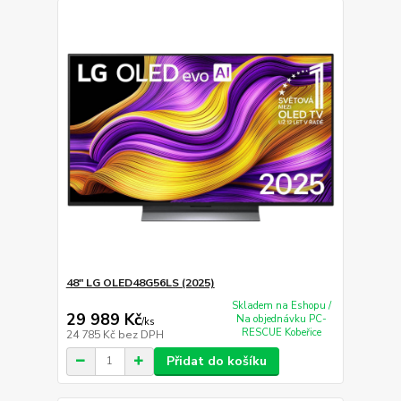
48" LG OLED48G56LS (2025)
Skladem na Eshopu /
29 989 Kč
Na objednávku PC-
/
ks
RESCUE Kobeřice
24 785 Kč
bez DPH
Přidat do košíku