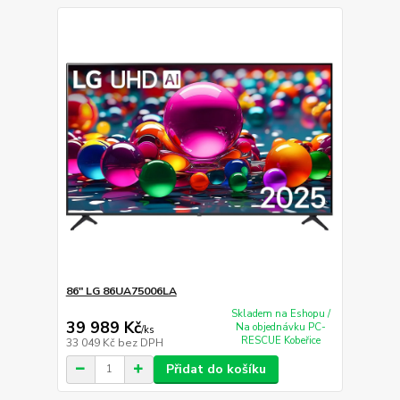
86" LG 86UA75006LA
Skladem na Eshopu /
39 989 Kč
Na objednávku PC-
/
ks
RESCUE Kobeřice
33 049 Kč
bez DPH
Přidat do košíku