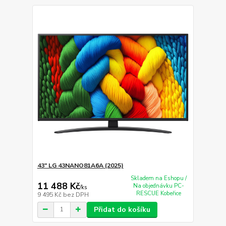
43" LG 43NANO81A6A (2025)
Skladem na Eshopu /
11 488 Kč
Na objednávku PC-
/
ks
RESCUE Kobeřice
9 495 Kč
bez DPH
Přidat do košíku