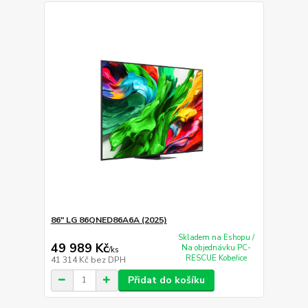
86" LG 86QNED86A6A (2025)
Skladem na Eshopu /
49 989 Kč
Na objednávku PC-
/
ks
RESCUE Kobeřice
41 314 Kč
bez DPH
Přidat do košíku