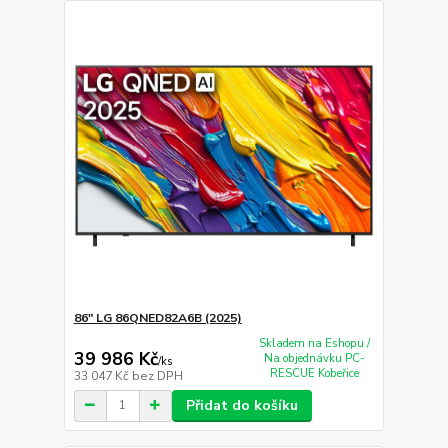
86" LG 86QNED82A6B (2025)
Skladem na Eshopu /
39 986 Kč
Na objednávku PC-
/
ks
RESCUE Kobeřice
33 047 Kč
bez DPH
Přidat do košíku