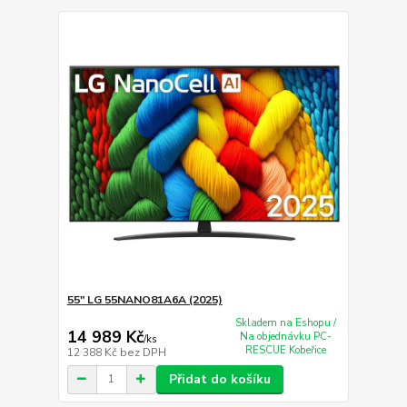
55" LG 55NANO81A6A (2025)
Skladem na Eshopu /
14 989 Kč
Na objednávku PC-
/
ks
RESCUE Kobeřice
12 388 Kč
bez DPH
Přidat do košíku