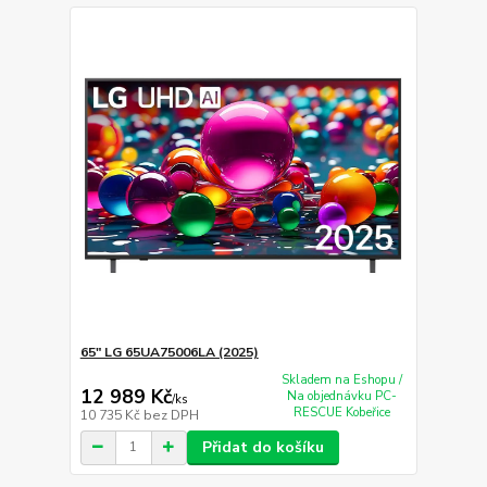
65" LG 65UA75006LA (2025)
Skladem na Eshopu /
12 989 Kč
Na objednávku PC-
/
ks
RESCUE Kobeřice
10 735 Kč
bez DPH
Přidat do košíku