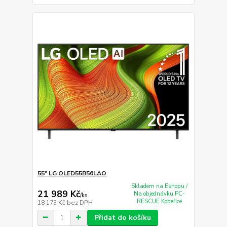
55" LG OLED55B56LAO
Skladem na Eshopu /
21 989 Kč
Na objednávku PC-
/
ks
RESCUE Kobeřice
18 173 Kč
bez DPH
Přidat do košíku