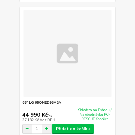
65" LG 65QNED93A6A
Skladem na Eshopu /
44 990 Kč
Na objednávku PC-
/
ks
RESCUE Kobeřice
37 182 Kč
bez DPH
Přidat do košíku