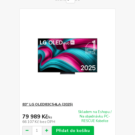
83'' LG OLED83C54LA (2025)
Skladem na Eshopu /
79 989 Kč
Na objednávku PC-
/
ks
RESCUE Kobeřice
66 107 Kč
bez DPH
Přidat do košíku