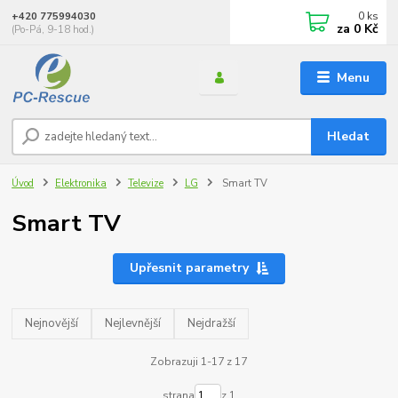
0
ks
+420 775994030
za
0 Kč
(Po-Pá, 9-18 hod.)
Menu
Hledat
Úvod
Elektronika
Televize
LG
Smart TV
Smart TV
Upřesnit parametry
Nejnovější
Nejlevnější
Nejdražší
Zobrazuji 1-17 z 17
strana
z 1