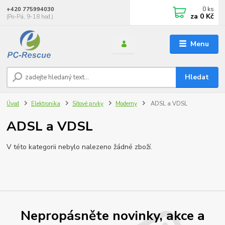
0
ks
+420 775994030
za
0 Kč
(Po-Pá, 9-18 hod.)
Menu
Hledat
Úvod
Elektronika
Síťové prvky
Modemy
ADSL a VDSL
ADSL a VDSL
V této kategorii nebylo nalezeno žádné zboží.
Nepropásněte novinky, akce a