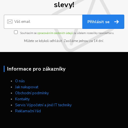
slevy!
Přihlásit se
Souhlasím se
zpracováním osobních údajů
za účelem rozesílky newsletteru.
Můžete se kdykoli odhlásit. Zasíláme jednou za 14 dní.
Informace pro zákazníky
O nás
Jak nakupovat
Obchodní podmínky
Kontakty
Servis Výpočetní a jiné IT techniky
Reklamační řád