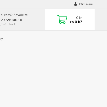
Přihlášení
 si rady? Zavolejte.
0
ks
 775994030
za
0 Kč
, 9-18 hod.)
ky