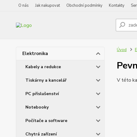
O nás
Jak nakupovat
Obchodní podmínky
Kontakty
Ser
Úvod
E
Elektronika
Pevn
Kabely a redukce
V této ka
Tiskárny a kancelář
PC příslušenství
Notebooky
Počítače a software
Chytrá zařízení