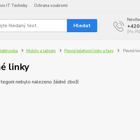
vis IT Techniky
Ochrana soukromí
Nevíte
Hledat
+420
(Po-Pá
lektronika
Mobily a tablety
Pevné telefonní linky a faxy
Pevné lin
é linky
tegorii nebylo nalezeno žádné zboží.