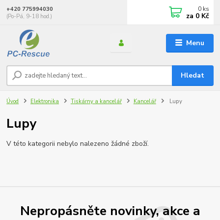
0
ks
+420 775994030
za
0 Kč
(Po-Pá, 9-18 hod.)
Menu
Hledat
Úvod
Elektronika
Tiskárny a kancelář
Kancelář
Lupy
Lupy
V této kategorii nebylo nalezeno žádné zboží.
Nepropásněte novinky, akce a