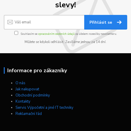
slevy!
Přihlásit se
Souhlasím se
zpracováním osobních údajů
za účelem rozesílky newsletteru.
Můžete se kdykoli odhlásit. Zasíláme jednou za 14 dní.
Informace pro zákazníky
O nás
Jak nakupovat
Obchodní podmínky
Kontakty
Servis Výpočetní a jiné IT techniky
Reklamační řád