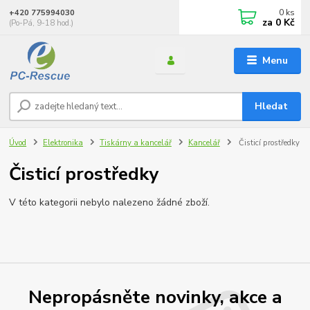
0
ks
+420 775994030
za
0 Kč
(Po-Pá, 9-18 hod.)
Menu
Hledat
Úvod
Elektronika
Tiskárny a kancelář
Kancelář
Čisticí prostředky
Čisticí prostředky
V této kategorii nebylo nalezeno žádné zboží.
Nepropásněte novinky, akce a