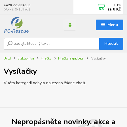
0
ks
+420 775994030
za
0 Kč
(Po-Pá, 9-18 hod.)
Menu
Hledat
Úvod
Elektronika
Hračky
Hračky a gadgets
Vysílačky
Vysílačky
V této kategorii nebylo nalezeno žádné zboží.
Nepropásněte novinky, akce a