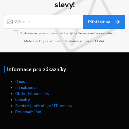
slevy!
Přihlásit se
Souhlasím se
zpracováním osobních údajů
za účelem rozesílky newsletteru.
Můžete se kdykoli odhlásit. Zasíláme jednou za 14 dní.
Informace pro zákazníky
O nás
Jak nakupovat
Obchodní podmínky
Kontakty
Servis Výpočetní a jiné IT techniky
Reklamační řád