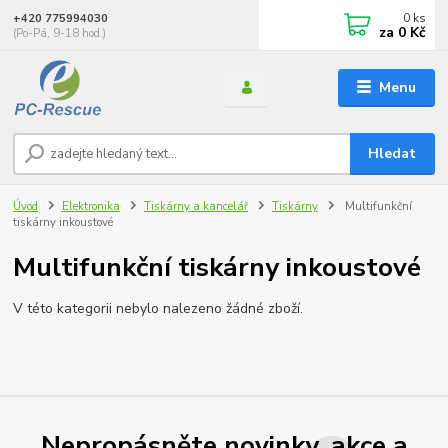
0
ks
+420 775994030
za
0 Kč
(Po-Pá, 9-18 hod.)
Menu
Hledat
Úvod
Elektronika
Tiskárny a kancelář
Tiskárny
Multifunkční
tiskárny inkoustové
Multifunkční tiskárny inkoustové
V této kategorii nebylo nalezeno žádné zboží.
Nepropásněte novinky, akce a