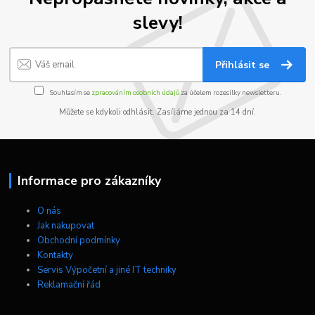
slevy!
Přihlásit se
Souhlasím se
zpracováním osobních údajů
za účelem rozesílky newsletteru.
Můžete se kdykoli odhlásit. Zasíláme jednou za 14 dní.
Informace pro zákazníky
O nás
Jak nakupovat
Obchodní podmínky
Kontakty
Servis Výpočetní a jiné IT techniky
Reklamační řád