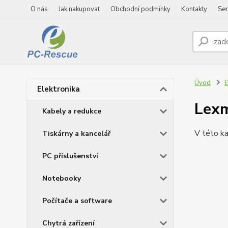
O nás
Jak nakupovat
Obchodní podmínky
Kontakty
Ser
Úvod
E
Elektronika
Lex
Kabely a redukce
V této ka
Tiskárny a kancelář
PC příslušenství
Notebooky
Počítače a software
Chytrá zařízení