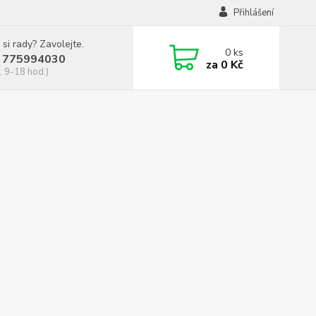
Přihlášení
 si rady? Zavolejte.
0
ks
 775994030
za
0 Kč
, 9-18 hod.)