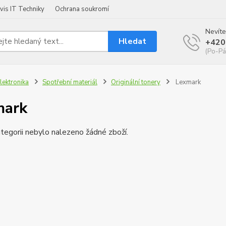
vis IT Techniky
Ochrana soukromí
Nevíte
Hledat
+420
(Po-Pá
lektronika
Spotřební materiál
Originální tonery
Lexmark
mark
tegorii nebylo nalezeno žádné zboží.