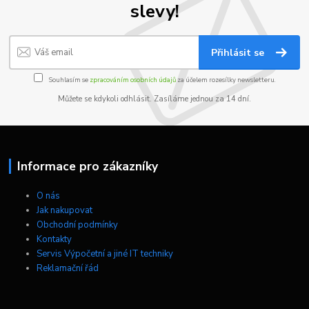
slevy!
Přihlásit se
Souhlasím se
zpracováním osobních údajů
za účelem rozesílky newsletteru.
Můžete se kdykoli odhlásit. Zasíláme jednou za 14 dní.
Informace pro zákazníky
O nás
Jak nakupovat
Obchodní podmínky
Kontakty
Servis Výpočetní a jiné IT techniky
Reklamační řád