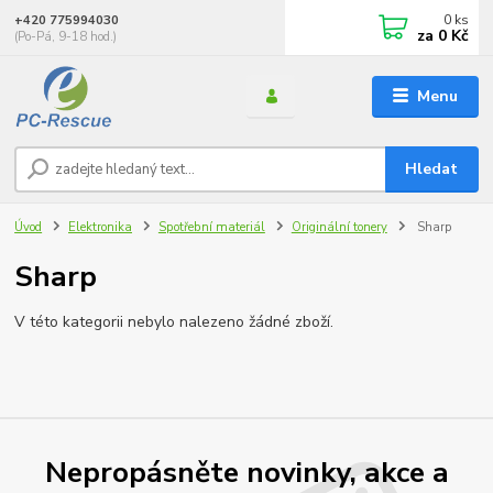
0
ks
+420 775994030
za
0 Kč
(Po-Pá, 9-18 hod.)
Menu
Hledat
Úvod
Elektronika
Spotřební materiál
Originální tonery
Sharp
Sharp
V této kategorii nebylo nalezeno žádné zboží.
Nepropásněte novinky, akce a