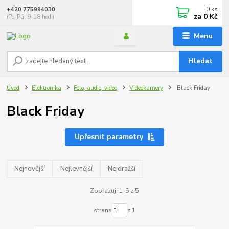
0
ks
+420 775994030
za
0 Kč
(Po-Pá, 9-18 hod.)
Menu
Hledat
Úvod
Elektronika
Foto, audio, video
Videokamery
Black Friday
Black Friday
Upřesnit parametry
Nejnovější
Nejlevnější
Nejdražší
Zobrazuji 1-5 z 5
strana
z 1