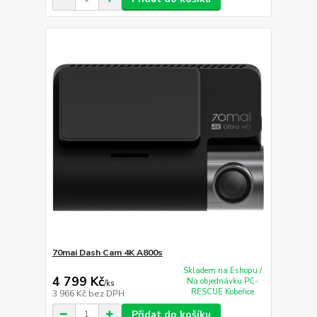
70mai Dash Cam 4K A800s
Skladem na Eshopu /
4 799 Kč
Na objednávku PC-
/
ks
RESCUE Kobeřice
3 966 Kč
bez DPH
Přidat do košíku