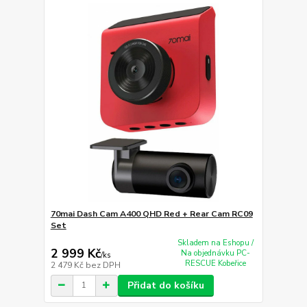
70mai Dash Cam A400 QHD Red + Rear Cam RC09
Set
Skladem na Eshopu /
2 999 Kč
Na objednávku PC-
/
ks
RESCUE Kobeřice
2 479 Kč
bez DPH
Přidat do košíku