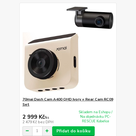
70mai Dash Cam A400 QHD Ivory + Rear Cam RC09
Set
Skladem na Eshopu /
2 999 Kč
Na objednávku PC-
/
ks
RESCUE Kobeřice
2 479 Kč
bez DPH
Přidat do košíku