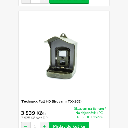
Technaxx Full HD Birdcam (TX-165)
Skladem na Eshopu /
3 539 Kč
Na objednávku PC-
/
ks
RESCUE Kobeřice
2 925 Kč
bez DPH
Přidat do košíku