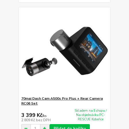
70mai Dash Cam A500s Pro Plus + Rear Camera
RC06 Set
Skladem na Eshopu /
3 399 Kč
Na objednávku PC-
/
ks
RESCUE Kobeřice
2 809 Kč
bez DPH
Přidat do košíku