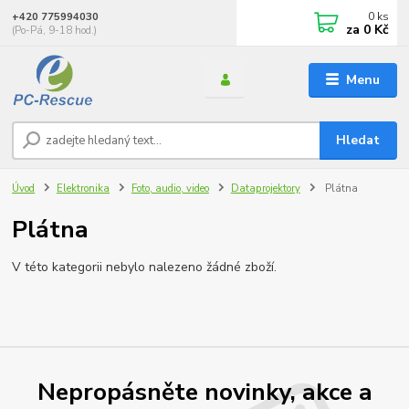
0
ks
+420 775994030
za
0 Kč
(Po-Pá, 9-18 hod.)
Menu
Hledat
Úvod
Elektronika
Foto, audio, video
Dataprojektory
Plátna
Plátna
V této kategorii nebylo nalezeno žádné zboží.
Nepropásněte novinky, akce a