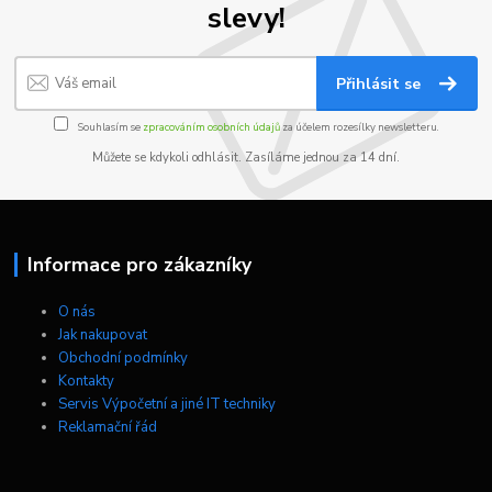
slevy!
Přihlásit se
Souhlasím se
zpracováním osobních údajů
za účelem rozesílky newsletteru.
Můžete se kdykoli odhlásit. Zasíláme jednou za 14 dní.
Informace pro zákazníky
O nás
Jak nakupovat
Obchodní podmínky
Kontakty
Servis Výpočetní a jiné IT techniky
Reklamační řád