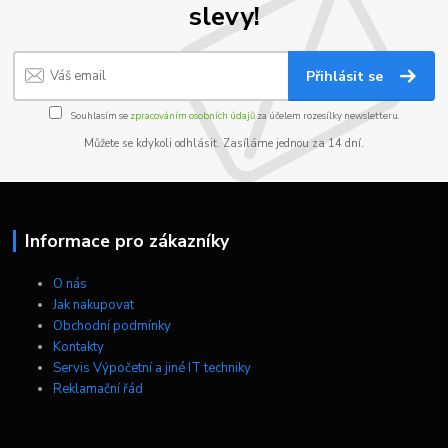
slevy!
Přihlásit se
Souhlasím se
zpracováním osobních údajů
za účelem rozesílky newsletteru.
Můžete se kdykoli odhlásit. Zasíláme jednou za 14 dní.
Informace pro zákazníky
O nás
Jak nakupovat
Obchodní podmínky
Kontakty
Servis Výpočetní a jiné IT techniky
Reklamační řád