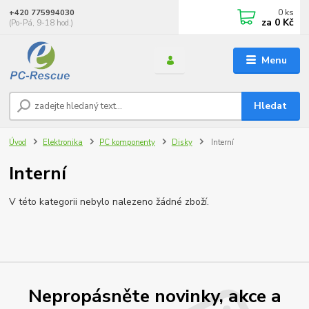
0
ks
+420 775994030
za
0 Kč
(Po-Pá, 9-18 hod.)
Menu
Hledat
Úvod
Elektronika
PC komponenty
Disky
Interní
Interní
V této kategorii nebylo nalezeno žádné zboží.
Nepropásněte novinky, akce a