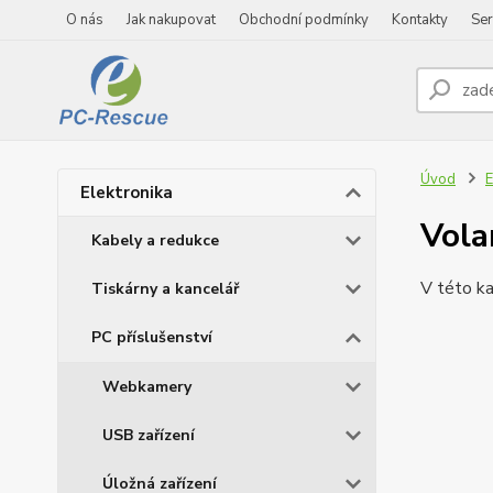
O nás
Jak nakupovat
Obchodní podmínky
Kontakty
Ser
Úvod
E
Elektronika
Vola
Kabely a redukce
V této ka
Tiskárny a kancelář
PC příslušenství
Webkamery
USB zařízení
Úložná zařízení