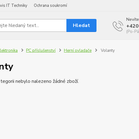
vis IT Techniky
Ochrana soukromí
Nevíte
Hledat
+420
(Po-Pá
lektronika
PC příslušenství
Herní ovladače
Volanty
nty
tegorii nebylo nalezeno žádné zboží.