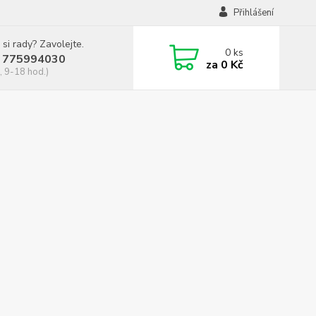
Přihlášení
 si rady? Zavolejte.
0
ks
 775994030
za
0 Kč
, 9-18 hod.)