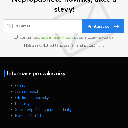
slevy!
Přihlásit se
Souhlasím se
zpracováním osobních údajů
za účelem rozesílky newsletteru.
Můžete se kdykoli odhlásit. Zasíláme jednou za 14 dní.
Informace pro zákazníky
O nás
Jak nakupovat
Obchodní podmínky
Kontakty
Servis Výpočetní a jiné IT techniky
Reklamační řád