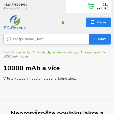
0
ks
+420 775994030
za
0 Kč
(Po-Pá, 9-18 hod.)
Menu
Hledat
Úvod
Elektronika
Mobily, chytré hodinky a tablety
Powerbanky
10000 mAh a více
10000 mAh a více
V této kategorii nebylo nalezeno žádné zboží.
Nepropásněte novinky, akce a