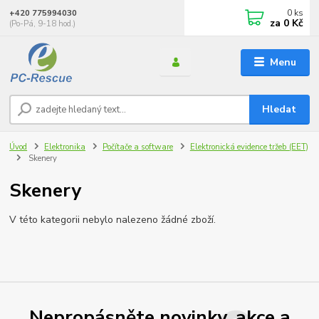
0
ks
+420 775994030
za
0 Kč
(Po-Pá, 9-18 hod.)
Menu
Hledat
Úvod
Elektronika
Počítače a software
Elektronická evidence tržeb (EET)
Skenery
Skenery
V této kategorii nebylo nalezeno žádné zboží.
Nepropásněte novinky, akce a