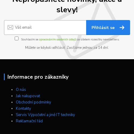
slevy!
Přihlásit se
Souhlasím se
zpracováním osobních údajů
za účelem rozesílky newsletteru.
Můžete se kdykoli odhlásit. Zasíláme jednou za 14 dní.
Informace pro zákazníky
O nás
Jak nakupovat
Obchodní podmínky
Kontakty
Servis Výpočetní a jiné IT techniky
Reklamační řád