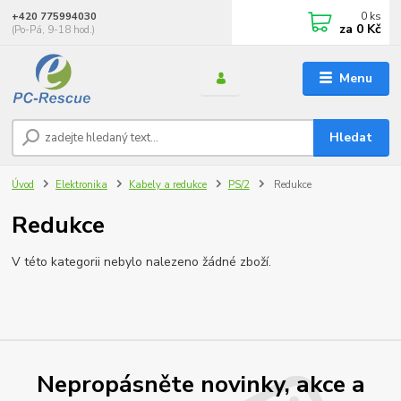
0
ks
+420 775994030
za
0 Kč
(Po-Pá, 9-18 hod.)
Menu
Hledat
Úvod
Elektronika
Kabely a redukce
PS/2
Redukce
Redukce
V této kategorii nebylo nalezeno žádné zboží.
Nepropásněte novinky, akce a