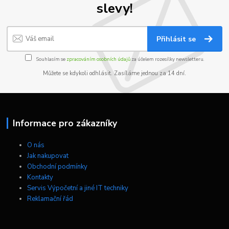
slevy!
Přihlásit se
Souhlasím se
zpracováním osobních údajů
za účelem rozesílky newsletteru.
Můžete se kdykoli odhlásit. Zasíláme jednou za 14 dní.
Informace pro zákazníky
O nás
Jak nakupovat
Obchodní podmínky
Kontakty
Servis Výpočetní a jiné IT techniky
Reklamační řád