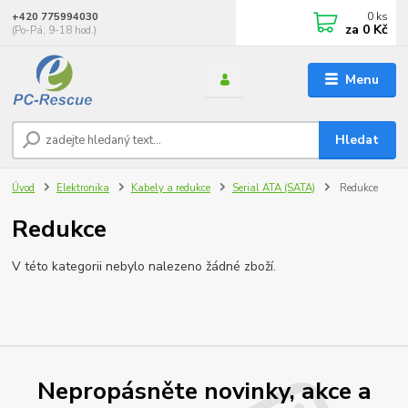
0
ks
+420 775994030
za
0 Kč
(Po-Pá, 9-18 hod.)
Menu
Hledat
Úvod
Elektronika
Kabely a redukce
Serial ATA (SATA)
Redukce
Redukce
V této kategorii nebylo nalezeno žádné zboží.
Nepropásněte novinky, akce a