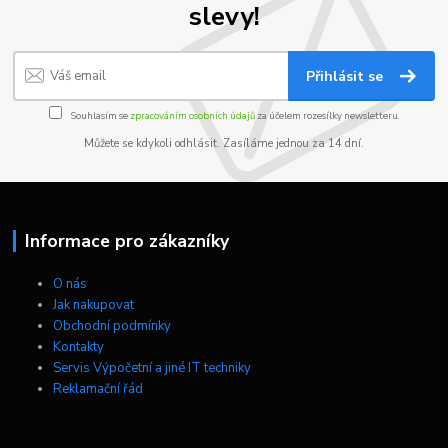
slevy!
Přihlásit se
Souhlasím se
zpracováním osobních údajů
za účelem rozesílky newsletteru.
Můžete se kdykoli odhlásit. Zasíláme jednou za 14 dní.
Informace pro zákazníky
O nás
Jak nakupovat
Obchodní podmínky
Kontakty
Servis Výpočetní a jiné IT techniky
Reklamační řád