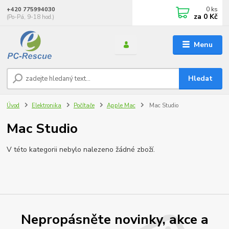
0
ks
+420 775994030
za
0 Kč
(Po-Pá, 9-18 hod.)
Menu
Hledat
Úvod
Elektronika
Počítače
Apple Mac
Mac Studio
Mac Studio
V této kategorii nebylo nalezeno žádné zboží.
Nepropásněte novinky, akce a