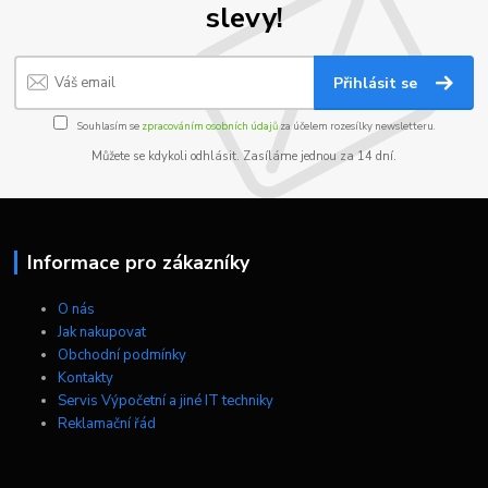
slevy!
Přihlásit se
Souhlasím se
zpracováním osobních údajů
za účelem rozesílky newsletteru.
Můžete se kdykoli odhlásit. Zasíláme jednou za 14 dní.
Informace pro zákazníky
O nás
Jak nakupovat
Obchodní podmínky
Kontakty
Servis Výpočetní a jiné IT techniky
Reklamační řád