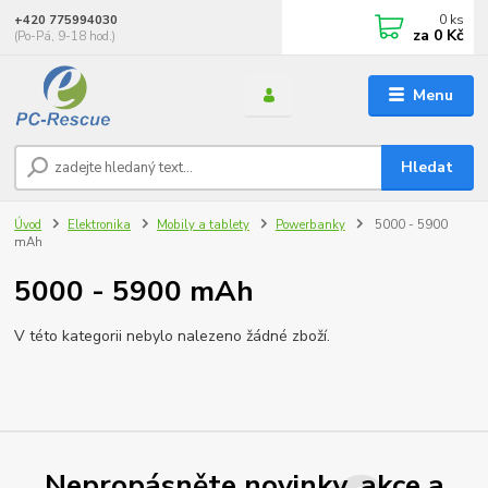
0
ks
+420 775994030
za
0 Kč
(Po-Pá, 9-18 hod.)
Menu
Hledat
Úvod
Elektronika
Mobily a tablety
Powerbanky
5000 - 5900
mAh
5000 - 5900 mAh
V této kategorii nebylo nalezeno žádné zboží.
Nepropásněte novinky, akce a