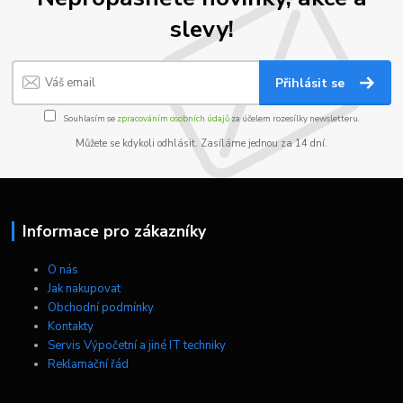
slevy!
Přihlásit se
Souhlasím se
zpracováním osobních údajů
za účelem rozesílky newsletteru.
Můžete se kdykoli odhlásit. Zasíláme jednou za 14 dní.
Informace pro zákazníky
O nás
Jak nakupovat
Obchodní podmínky
Kontakty
Servis Výpočetní a jiné IT techniky
Reklamační řád