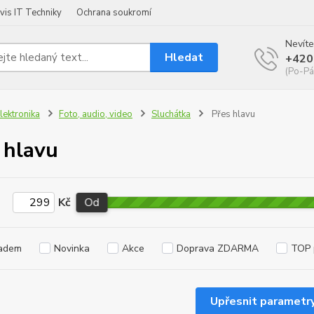
vis IT Techniky
Ochrana soukromí
Nevíte
Hledat
+420
(Po-Pá
lektronika
Foto, audio, video
Sluchátka
Přes hlavu
 hlavu
Kč
Od
adem
Novinka
Akce
Doprava ZDARMA
TOP 
Upřesnit parametr