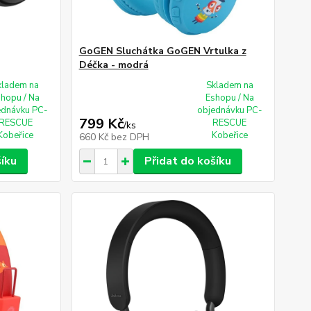
GoGEN Sluchátka GoGEN Vrtulka z
Déčka - modrá
kladem na
Skladem na
shopu / Na
Eshopu / Na
ednávku PC-
objednávku PC-
799 Kč
RESCUE
RESCUE
/
ks
Kobeřice
Kobeřice
660 Kč
bez DPH
šíku
Přidat do košíku