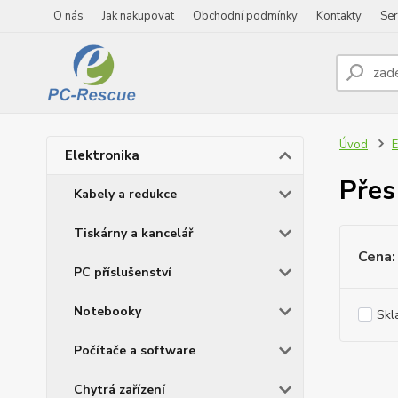
O nás
Jak nakupovat
Obchodní podmínky
Kontakty
Ser
Úvod
E
Elektronika
Přes
Kabely a redukce
Tiskárny a kancelář
Cena:
PC příslušenství
Notebooky
Skl
Počítače a software
Chytrá zařízení