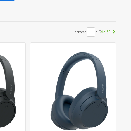
strana
z 6
další