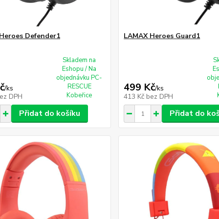
Heroes Defender1
LAMAX Heroes Guard1
Skladem na
S
Eshopu / Na
E
objednávku PC-
obj
č
499 Kč
RESCUE
/
ks
/
ks
Kobeřice
ez DPH
413 Kč
bez DPH
Přidat do košíku
Přidat do ko