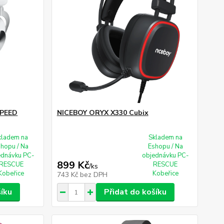
SPEED
NICEBOY ORYX X330 Cubix
kladem na
Skladem na
shopu / Na
Eshopu / Na
ednávku PC-
objednávku PC-
899 Kč
RESCUE
RESCUE
/
ks
Kobeřice
Kobeřice
743 Kč
bez DPH
šíku
Přidat do košíku