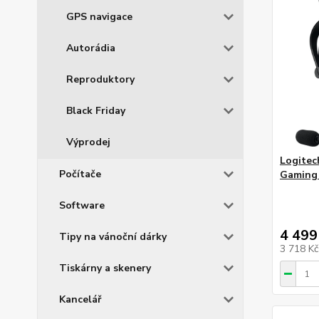
GPS navigace
Autorádia
Reproduktory
Black Friday
Výprodej
Logite
Počítače
Gaming 
Software
4 499
Tipy na vánoční dárky
3 718 K
Tiskárny a skenery
Kancelář