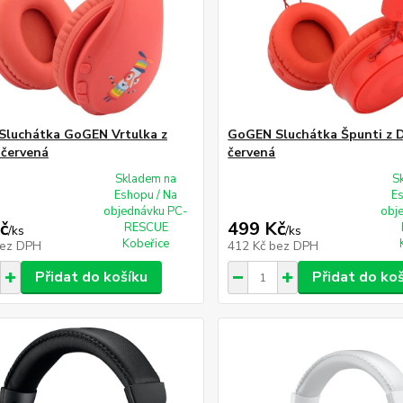
luchátka GoGEN Vrtulka z
GoGEN Sluchátka Špunti z D
 červená
červená
Skladem na
S
Eshopu / Na
E
objednávku PC-
obj
č
499 Kč
RESCUE
/
ks
/
ks
Kobeřice
ez DPH
412 Kč
bez DPH
Přidat do košíku
Přidat do ko