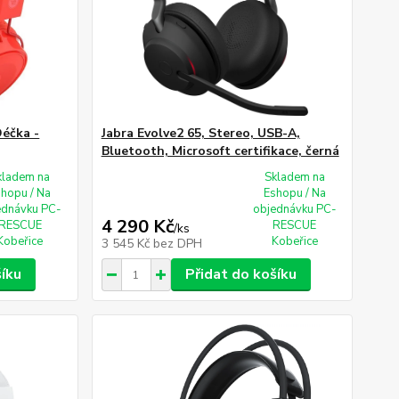
éčka -
Jabra Evolve2 65, Stereo, USB-A,
Bluetooth, Microsoft certifikace, černá
kladem na
Skladem na
shopu / Na
Eshopu / Na
ednávku PC-
objednávku PC-
4 290 Kč
RESCUE
RESCUE
/
ks
Kobeřice
Kobeřice
3 545 Kč
bez DPH
šíku
Přidat do košíku