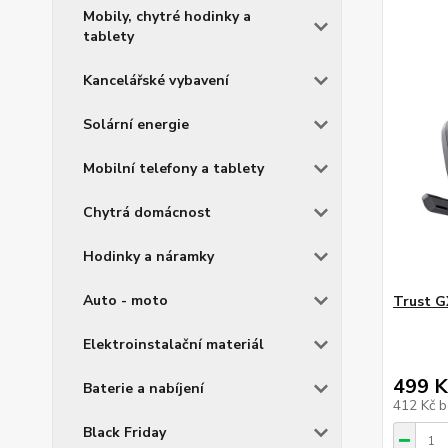
Mobily, chytré hodinky a
tablety
Kancelářské vybavení
Solární energie
Mobilní telefony a tablety
Chytrá domácnost
Hodinky a náramky
Auto - moto
Trust G
Elektroinstalační materiál
499 K
Baterie a nabíjení
412 Kč
b
Black Friday