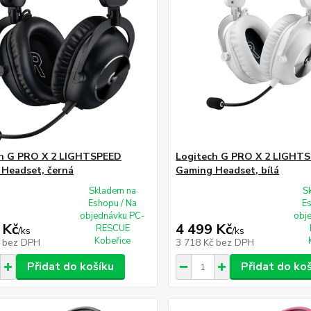
ch G PRO X 2 LIGHTSPEED
Logitech G PRO X 2 LIGHT
Headset, černá
Gaming Headset, bílá
Skladem na
S
Eshopu / Na
E
objednávku PC-
obj
 Kč
4 499 Kč
RESCUE
/
ks
/
ks
Kobeřice
č
bez DPH
3 718 Kč
bez DPH
Přidat do košíku
Přidat do ko