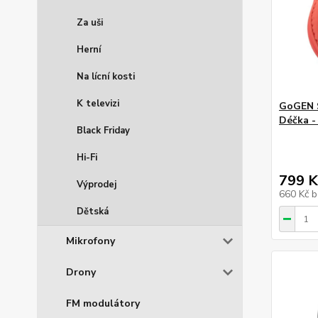
Za uši
Herní
Na lícní kosti
K televizi
GoGEN S
Déčka -
Black Friday
Hi-Fi
799 K
Výprodej
660 Kč
b
Dětská
Mikrofony
Drony
FM modulátory