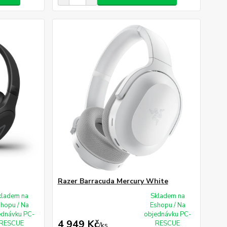
Razer Barracuda Mercury White
kladem na
Skladem na
shopu / Na
Eshopu / Na
ednávku PC-
objednávku PC-
4 949 Kč
RESCUE
RESCUE
/
ks