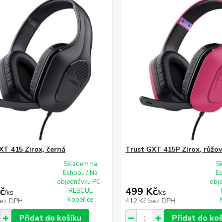
XT 415 Zirox, černá
Trust GXT 415P Zirox, růžo
Skladem na
S
Eshopu / Na
E
objednávku PC-
obj
č
499 Kč
RESCUE
/
ks
/
ks
Kobeřice
ez DPH
412 Kč
bez DPH
Přidat do košíku
Přidat do ko