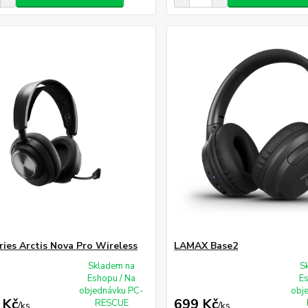
ries Arctis Nova Pro Wireless
LAMAX Base2
Skladem na
S
Eshopu / Na
E
objednávku PC-
obj
 Kč
699 Kč
RESCUE
/
ks
/
ks