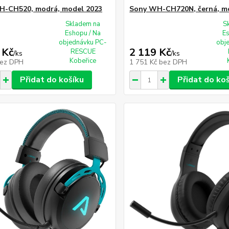
H-CH520, modrá, model 2023
Sony WH-CH720N, černá, m
Skladem na
S
Eshopu / Na
E
objednávku PC-
obj
 Kč
2 119 Kč
RESCUE
/
ks
/
ks
Kobeřice
ez DPH
1 751 Kč
bez DPH
Přidat do košíku
Přidat do ko