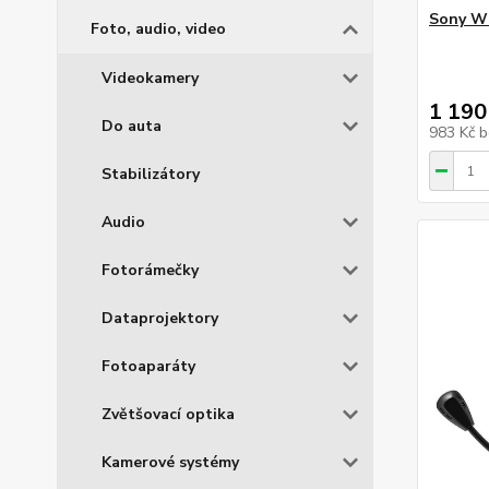
Sony W
Foto, audio, video
Videokamery
1 190
Do auta
983 Kč
b
Stabilizátory
Audio
Fotorámečky
Dataprojektory
Fotoaparáty
Zvětšovací optika
Kamerové systémy