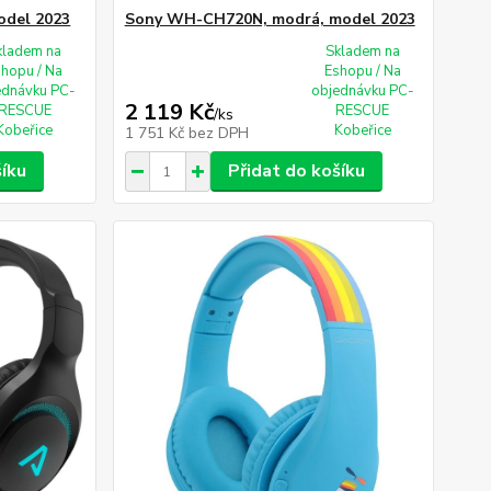
odel 2023
Sony WH-CH720N, modrá, model 2023
kladem na
Skladem na
shopu / Na
Eshopu / Na
ednávku PC-
objednávku PC-
2 119 Kč
RESCUE
RESCUE
/
ks
Kobeřice
Kobeřice
1 751 Kč
bez DPH
šíku
Přidat do košíku