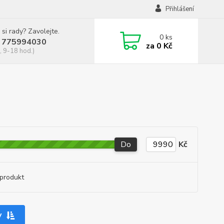
Přihlášení
 si rady? Zavolejte.
0
ks
 775994030
za
0 Kč
, 9-18 hod.)
Do
Kč
produkt
y