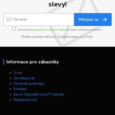
slevy!
Přihlásit se
Souhlasím se
zpracováním osobních údajů
za účelem rozesílky newsletteru.
Můžete se kdykoli odhlásit. Zasíláme jednou za 14 dní.
Informace pro zákazníky
O nás
Jak nakupovat
Obchodní podmínky
Kontakty
Servis Výpočetní a jiné IT techniky
Reklamační řád