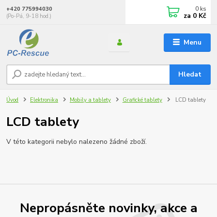
0
ks
+420 775994030
za
0 Kč
(Po-Pá, 9-18 hod.)
Menu
Hledat
Úvod
Elektronika
Mobily a tablety
Grafické tablety
LCD tablety
LCD tablety
V této kategorii nebylo nalezeno žádné zboží.
Nepropásněte novinky, akce a