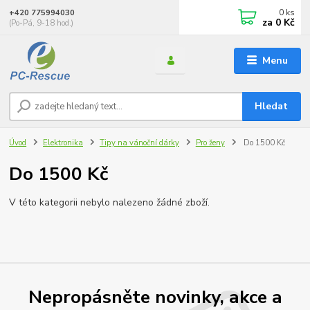
0
ks
+420 775994030
za
0 Kč
(Po-Pá, 9-18 hod.)
Menu
Hledat
Úvod
Elektronika
Tipy na vánoční dárky
Pro ženy
Do 1500 Kč
Do 1500 Kč
V této kategorii nebylo nalezeno žádné zboží.
Nepropásněte novinky, akce a