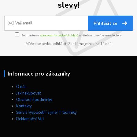
slevy!
Přihlásit se
Souhlasím se
zpracováním osobních údajů
za účelem rozesílky newsletteru.
Můžete se kdykoli odhlásit. Zasíláme jednou za 14 dní.
Informace pro zákazníky
O nás
Jak nakupovat
Obchodní podmínky
Kontakty
Servis Výpočetní a jiné IT techniky
Reklamační řád